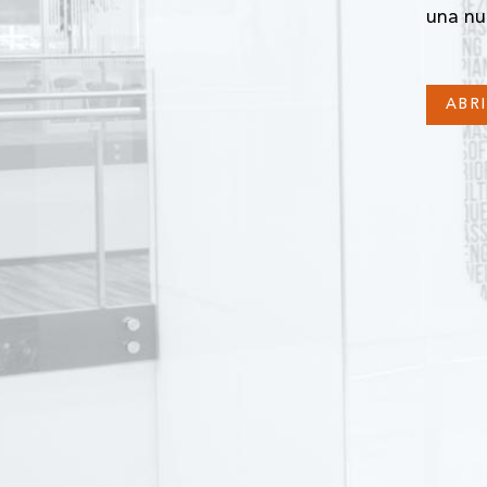
una nu
ABR