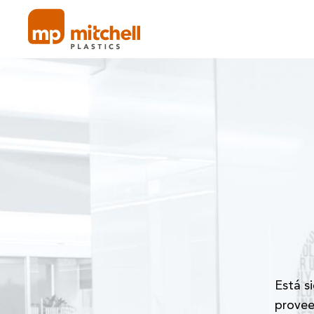
Skip
to
content
Está s
provee